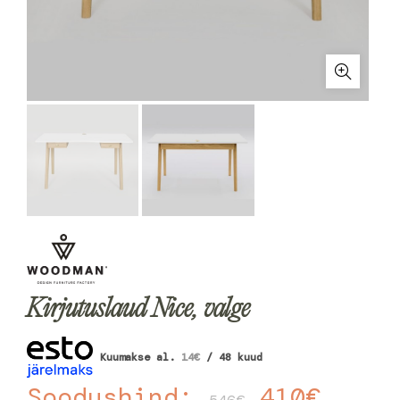
Kirjutuslaud Nice, valge
Kuumakse al.
14
€
/ 48 kuud
Soodushind:
410
€