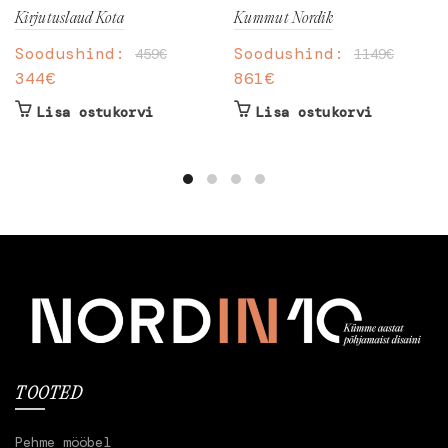
Kirjutuslaud Kota
Kummut Nordik
Soodushind:
Soodushind:
459
€
1149
€
344
€
861
€
Lisa ostukorvi
Lisa ostukorvi
TOOTED
Pehme mööbel