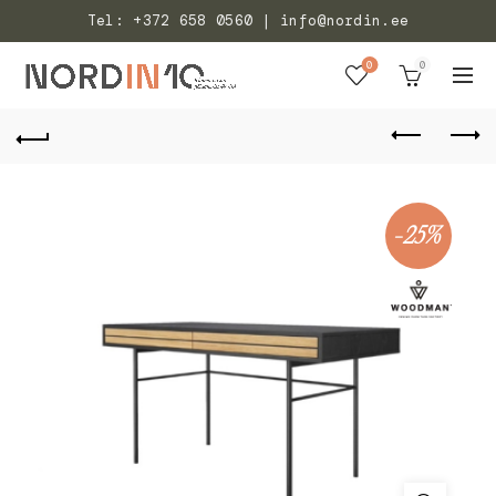
Tel: +372 658 0560 | info@nordin.ee
0
0
-25%