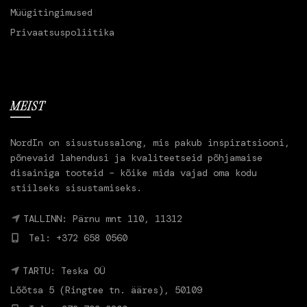
Müügitingimused
Privaatsuspoliitika
MEIST
NordIn on sisustussalong, mis pakub inspiratsiooni,
põnevaid lahendusi ja kvaliteetseid põhjamaise
disainiga tooteid – kõike mida vajad oma kodu
stiilseks sisustamiseks.
TALLINN: Pärnu mnt 110, 11312
Tel: +372 658 0560
TARTU: Teska OÜ
Lõõtsa 5 (Ringtee tn. ääres), 50109