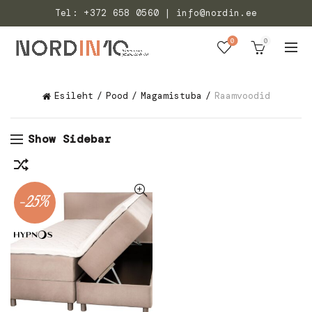
Tel: +372 658 0560 | info@nordin.ee
0
0
Esileht
Pood
Magamistuba
Raamvoodid
Show Sidebar
-25%