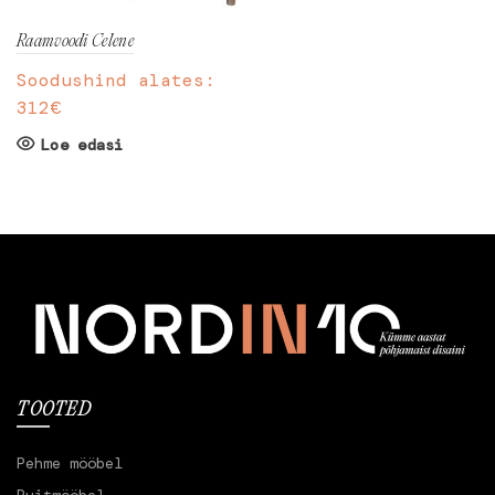
Raamvoodi Celene
Soodushind alates:
312
€
Loe edasi
TOOTED
Pehme mööbel
Puitmööbel