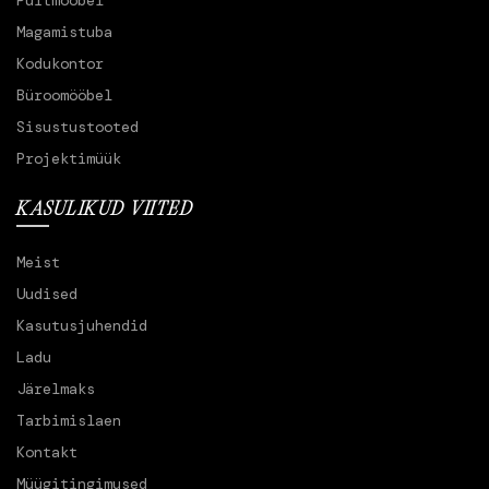
Magamistuba
Kodukontor
Büroomööbel
Sisustustooted
Projektimüük
KASULIKUD VIITED
Meist
Uudised
Kasutusjuhendid
Ladu
Järelmaks
Tarbimislaen
Kontakt
Müügitingimused