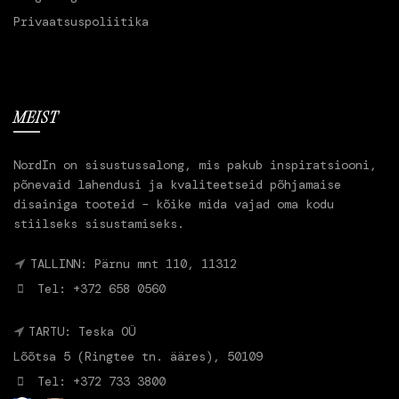
Privaatsuspoliitika
MEIST
NordIn on sisustussalong, mis pakub inspiratsiooni,
põnevaid lahendusi ja kvaliteetseid põhjamaise
disainiga tooteid – kõike mida vajad oma kodu
stiilseks sisustamiseks.
TALLINN: Pärnu mnt 110, 11312
Tel: +372 658 0560
TARTU: Teska OÜ
Lõõtsa 5 (Ringtee tn. ääres), 50109
Tel: +372 733 3800