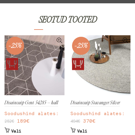
SEOTUD TOOTED
-25%
-25%
Disainvaip Gent 54285 – hall
Disainvaip Stavanger Silver
Soodushind alates:
Soodushind alates:
189
€
370
€
252
€
494
€
Sellel
Sellel
Vali
Vali