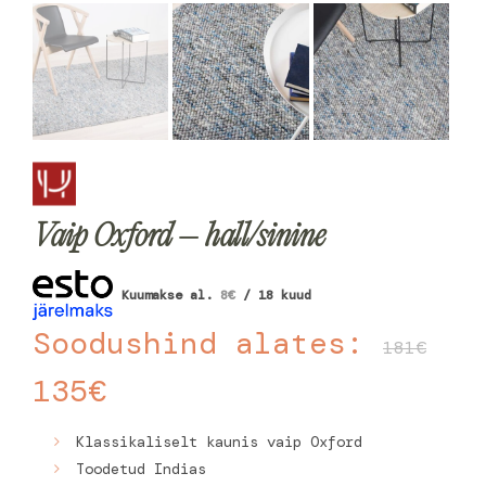
Vaip Oxford – hall/sinine
Kuumakse al.
8
€
/ 18 kuud
Soodushind alates:
181
€
135
€
Klassikaliselt kaunis vaip Oxford
Toodetud Indias