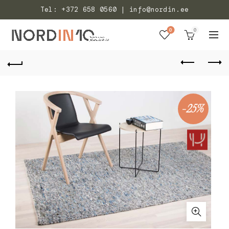
Tel: +372 658 0560 | info@nordin.ee
0
0
-25%