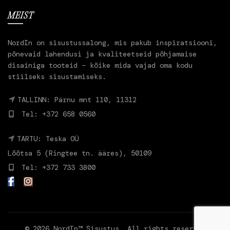
MEIST
NordIn on sisustussalong, mis pakub inspiratsiooni,
põnevaid lahendusi ja kvaliteetseid põhjamaise
disainiga tooteid – kõike mida vajad oma kodu
stiilseks sisustamiseks.
TALLINN: Pärnu mnt 110, 11312
Tel: +372 658 0560
TARTU: Teska OÜ
Lõõtsa 5 (Ringtee tn. ääres), 50109
Tel: +372 733 3800
© 2026
NordIn™ Sisustus
. All rights reserved