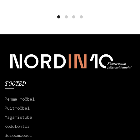
tootel
tootel
on
on
mitu
mitu
varianti.
varianti.
Valikuid
Valikuid
saab
saab
teha
teha
tootelehel.
tootelehel.
TOOTED
Pehme mööbel
Puitmööbel
Magamistuba
Kodukontor
Büroomööbel