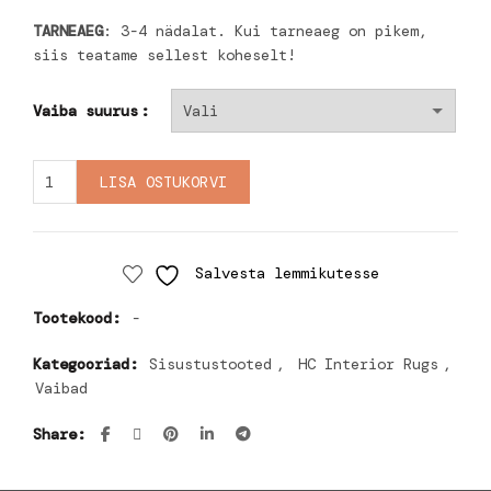
TARNEAEG
: 3-4 nädalat. Kui tarneaeg on pikem,
siis teatame sellest koheselt!
Vaiba suurus
Vaip Oxford - hall/sinine quantity
LISA OSTUKORVI
Salvesta lemmikutesse
Tootekood:
-
Kategooriad:
Sisustustooted
,
HC Interior Rugs
,
Vaibad
Share