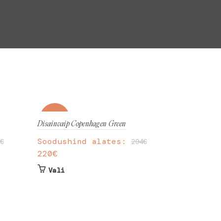
-25%
-25%
Disainvaip Copenhagen Green
Soodushind alates:
€
294
€
220
€
Sellel
Vali
tootel
on
mitu
varianti.