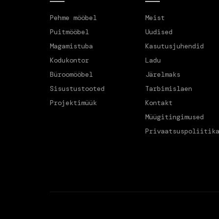
Pehme mööbel
Meist
Puitmööbel
Uudised
Magamistuba
Kasutusjuhendid
Kodukontor
Ladu
Büroomööbel
Järelmaks
Sisustustooted
Tarbimislaen
Projektimüük
Kontakt
Müügitingimused
Privaatsuspoliitik