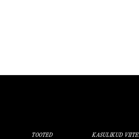
saab
teha
tootelehel.
TOOTED
KASULIKUD VIIT