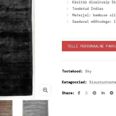
Käsitöö disainvaip Sk
Toodetud Indias
Materjal: bambuse sii
Saadaval mõõtudega: 1
TELLI PERSONAALNE PAKK
Tootekood:
Sky
Kategooriad:
Sisustustoot
Share