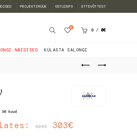
UDISED
PROJEKTIMÜÜK
OSTUINFO
ETTEVÕTTEST
0
0
/
0
€
LONGI NÄIDISED
KÜLASTA SALONGI
y
 36 kuud
lates:
303
€
404
€