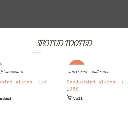
SEOTUD TOOTED
%
-25%
ip Casablanca
Vaip Oxford – hall/sinine
shind alates:
Soodushind alates:
482
€
181
135
€
Sellel
edasi
Vali
tootel
on
mitu
varianti.