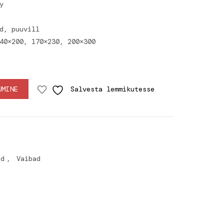
y
d, puuvill
40×200, 170×230, 200×300
UMINE
Salvesta lemmikutesse
ed
,
Vaibad