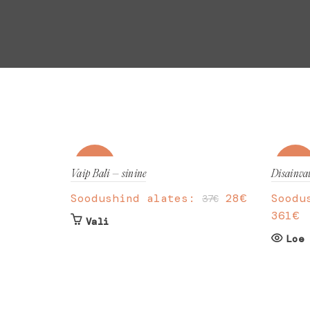
-25%
-25
Vaip Bali – sinine
Disainva
Soodushind alates:
28
€
Soodu
37
€
361
€
Sellel
Vali
tootel
Loe 
on
mitu
varianti.
Valikuid