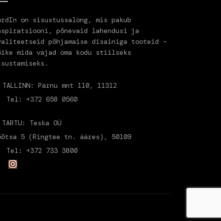
ordIn on sisustussalong, mis pakub
nspiratsiooni, põnevaid lahendusi ja
valiteetseid põhjamaise disainiga tooteid –
õike mida vajad oma kodu stiilseks
isustamiseks.
TALLINN: Pärnu mnt 110, 11312
Tel: +372 658 0560
TARTU: Teska OÜ
õõtsa 5 (Ringtee tn. ääres), 50109
Tel: +372 733 3800