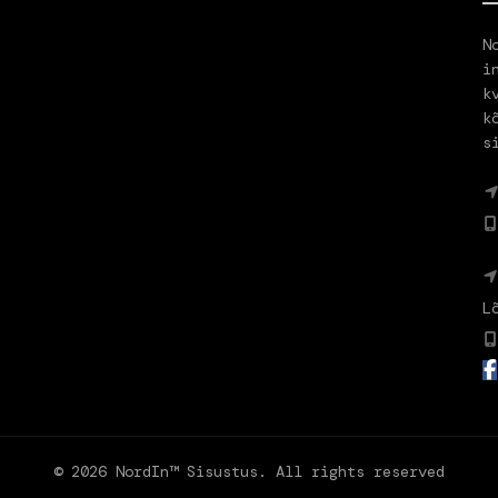
N
i
k
k
s
a
L
© 2026
NordIn™ Sisustus
. All rights reserved