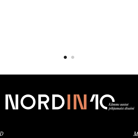
Valikuid
saab
teha
tootelehel.
ED
M