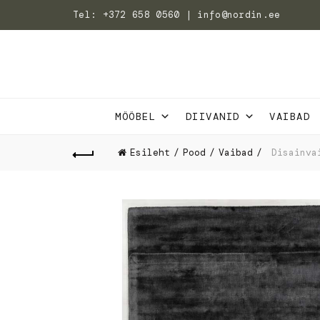
Tel: +372 658 0560 | info@nordin.ee
MÖÖBEL
DIIVANID
VAIBAD
Esileht
Pood
Vaibad
Disainva