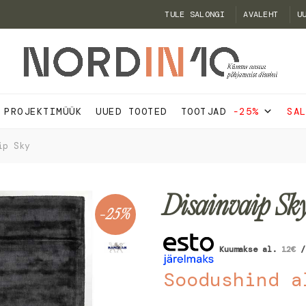
TULE SALONGI
AVALEHT
U
PROJEKTIMÜÜK
UUED TOOTED
TOOTJAD
-25%
SA
ip Sky
Disainvaip Sk
-25%
Kuumakse al.
12
€
/
Soodushind a