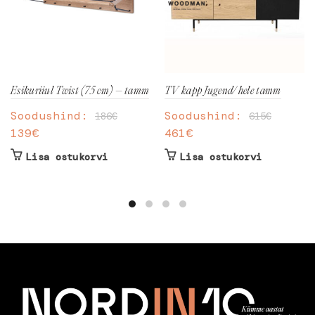
Esikuriiul Twist (75 cm) – tamm
TV kapp Jugend/ hele tamm
Soodushind:
Soodushind:
186
€
615
€
139
€
461
€
Lisa ostukorvi
Lisa ostukorvi