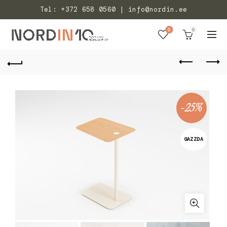
Tel: +372 658 0560 | info@nordin.ee
0
0
-25%
GAZZDA