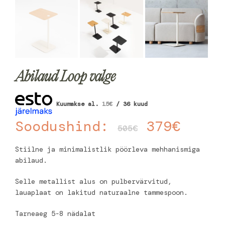
Abilaud Loop valge
Kuumakse al.
15
€
/ 36 kuud
Soodushind:
379
€
505
€
Stiilne ja minimalistlik pöörleva mehhanismiga
abilaud.
Selle metallist alus on pulbervärvitud,
lauaplaat on lakitud naturaalne tammespoon.
Tarneaeg 5-8 nädalat