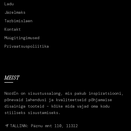
Ladu
Järelmaks
Tarbimislaen
Kontakt
Müügitingimused
Privaatsuspoliitika
MEIST
NordIn on sisustussalong, mis pakub inspiratsiooni,
põnevaid lahendusi ja kvaliteetseid põhjamaise
disainiga tooteid – kõike mida vajad oma kodu
stiilseks sisustamiseks.
TALLINN: Pärnu mnt 110, 11312