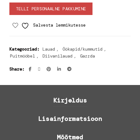
TELLI PERSONAALNE PAKKUMINE
Salvesta lemmikutesse
Kategooriad:
Lauad
,
Öökapid/kummutid
,
Puitmööbel
,
Diivanilauad
,
Gazzda
Share
Kirjeldus
Lisainformatsioon
Mõõtmed