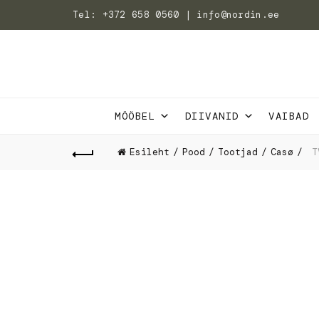
Tel: +372 658 0560 | info@nordin.ee
MÖÖBEL
DIIVANID
VAIBAD
Esileht
Pood
Tootjad
Casø
TV