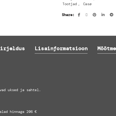
Tootjad
,
Casø
Share
irjeldus
Lisainformatsioon
Mõõtme
vad uksed ja sahtel.
alad hinnaga 206 €