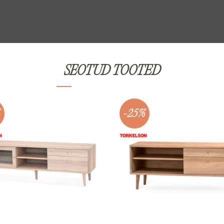
SEOTUD TOOTED
%
-25%