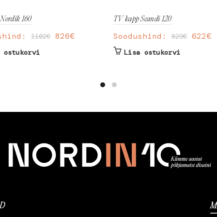
Nordik 160
TV kapp Scandi 120
shind:
826
€
Soodushind:
622
€
1102
€
829
€
 ostukorvi
Lisa ostukorvi
ED
M