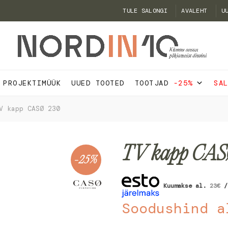
TULE SALONGI
AVALEHT
U
PROJEKTIMÜÜK
UUED TOOTED
TOOTJAD
-25%
SA
 kapp CASØ 230
TV kapp CAS
-25%
Kuumakse al.
23
€
/
Soodushind a