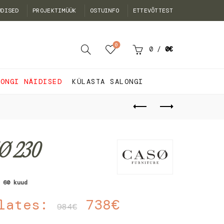
UDISED
PROJEKTIMÜÜK
OSTUINFO
ETTEVÕTTEST
0
0
/
0
€
LONGI NÄIDISED
KÜLASTA SALONGI
Ø 230
 60 kuud
lates:
738
€
984
€