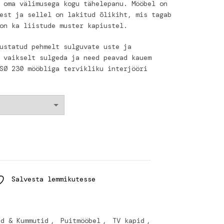
 oma välimusega kogu tähelepanu. Mööbel on
est ja sellel on lakitud õlikiht, mis tagab
on ka liistude muster kapiustel.
ustatud pehmelt sulguvate uste ja
 vaikselt sulgeda ja need peavad kauem
SØ 230 mööbliga tervikliku interjööri
ty
Salvesta lemmikutesse
id & Kummutid
,
Puitmööbel
,
TV kapid
,