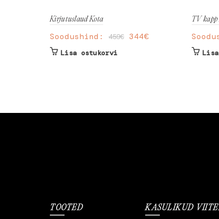
Kirjutuslaud Kota
TV kapp 
Soodushind:
344
€
Soodu
459
€
Lisa ostukorvi
Lisa
TOOTED
KASULIKUD VIIT