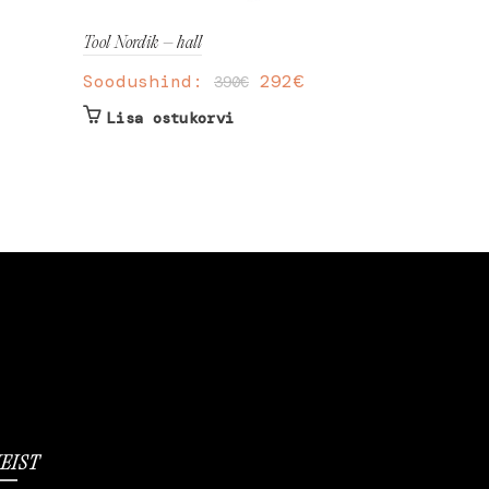
Tool Nordik – hall
Kummut Juge
tamm
Soodushind:
292
€
390
€
Soodushi
Lisa ostukorvi
Lisa os
EIST