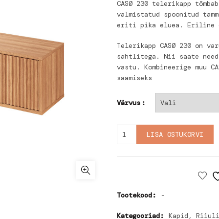
CASØ 230 telerikapp tõmbab
valmistatud spoonitud tamm
eriti pika eluea. Eriline 
Telerikapp CASØ 230 on var
sahtlitega. Nii saate need
vastu. Kombineerige muu CA
saamiseks
Värvus
TV kapp CASØ 230 quanti
LISA OSTUKORVI
Tootekood:
-
Kategooriad:
Kapid, Riiul